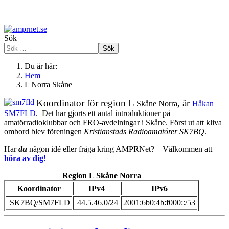
Sök
Sök
Du är här:
Hem
L Norra Skåne
Koordinator för region L
, är
Skåne Norra
Håkan
SM7FLD
. Det har gjorts ett antal introduktioner på
amatörradioklubbar och FRO-avdelningar i Skåne. Först ut att kliva
ombord blev föreningen
Kristianstads Radioamatörer SK7BQ
.
Har
du
någon idé eller fråga kring AMPRNet? –Välkommen att
höra av dig
!
Region L Skåne Norra
Koordinator
IPv4
IPv6
SK7BQ/SM7FLD
44.5.46.0/24
2001:6b0:4b:f000::/53