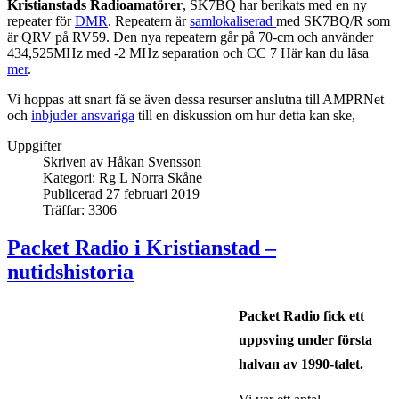
Kristianstads Radioamatörer
, SK7BQ har berikats med en ny
repeater för
DMR
. Repeatern är
samlokaliserad
med SK7BQ/R som
är QRV på RV59. Den nya repeatern går på 70-cm och använder
434,525MHz med -2 MHz separation och CC 7 Här kan du läsa
mer
.
Vi hoppas att snart få se även dessa resurser anslutna till AMPRNet
och
inbjuder ansvariga
till en diskussion om hur detta kan ske,
Uppgifter
Skriven av
Håkan Svensson
Kategori:
Rg L Norra Skåne
Publicerad 27 februari 2019
Träffar: 3306
Packet Radio i Kristianstad –
nutidshistoria
Packet Radio fick ett
uppsving under första
halvan av 1990-talet.