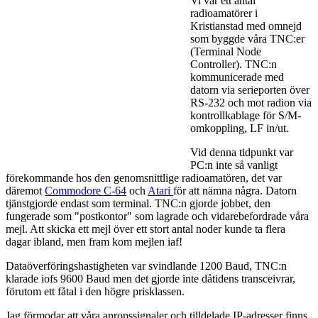
Vi var ett antal
radioamatörer i
Kristianstad med omnejd
som byggde våra TNC:er
(Terminal Node
Controller). TNC:n
kommunicerade med
datorn via serieporten över
RS-232 och mot radion via
kontrollkablage för S/M-
omkoppling, LF in/ut.
Vid denna tidpunkt var
PC:n inte så vanligt
förekommande hos den genomsnittlige radioamatören, det var
däremot
Commodore C-64
och
Atari
för att nämna några. Datorn
tjänstgjorde endast som terminal. TNC:n gjorde jobbet, den
fungerade som "postkontor" som lagrade och vidarebefordrade våra
mejl. Att skicka ett mejl över ett stort antal noder kunde ta flera
dagar ibland, men fram kom mejlen iaf!
Dataöverföringshastigheten var svindlande 1200 Baud, TNC:n
klarade iofs 9600 Baud men det gjorde inte dåtidens transceivrar,
förutom ett fåtal i den högre prisklassen.
Jag förmodar att våra anropssignaler och tilldelade IP-adresser finns