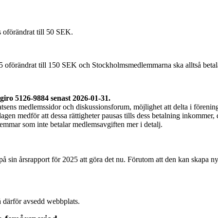
 oförändrat till 50 SEK.
025 oförändrat till 150 SEK och Stockholmsmedlemmarna ska alltså bet
kgiro 5126-9884 senast 2026-01-31.
atsens medlemssidor och diskussionsforum, möjlighet att delta i fören
agen medför att dessa rättigheter pausas tills dess betalning inkommer, 
lemmar som inte betalar medlemsavgiften mer i detalj.
å sin årsrapport för 2025 att göra det nu. Förutom att den kan skapa ny
å därför avsedd webbplats.