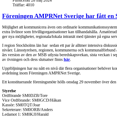
Publicerad 28 maj 2024
Träffar: 4010
Föreningen AMPRNet Sverige har fått en 
Möjlighet att kommunicera även om ordinarie kommunikationssystem är
extra livlinor som frivilligorganisationer kan tillhandahålla. Amatörra
ger nya möjligheter, regionala/lokala intranät med tjänster på egna serv
I region Stockholms län har sedan ett par år alltmer intensiva diskuss
nivåer. Länsstyrelsen, regionen, kommunerna och kommunalförbund an
års version av den av MSB utlysta beredskapsvekan, sista veckan 
av övningen och dess slutsatser finns
här
.
Uppföljningen har nu nått en nivå där flera organisationer behöver k
avdelning inom Föreningen AMPRNet Sverige.
Ett konstituerande föreningsmöte hölls onsdag 29 november över den 
Styrelse
Ordförande
SM0DZB/Tore
Vice Ordförande:
SM0GCD/Håkan
Kassör
:
SM0TQT/Joar
Sekreterare:
SM0ORB/Anders
Ledamot 1:
SM0KJJ/Harald