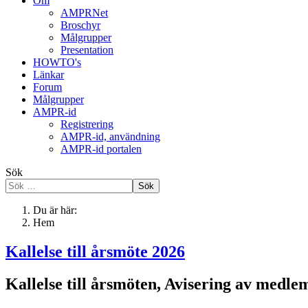
Om
AMPRNet
Broschyr
Målgrupper
Presentation
HOWTO's
Länkar
Forum
Målgrupper
AMPR-id
Registrering
AMPR-id, användning
AMPR-id portalen
Sök
Sök
Du är här:
Hem
Kallelse till årsmöte 2026
Kallelse till årsmöten, Avisering av med