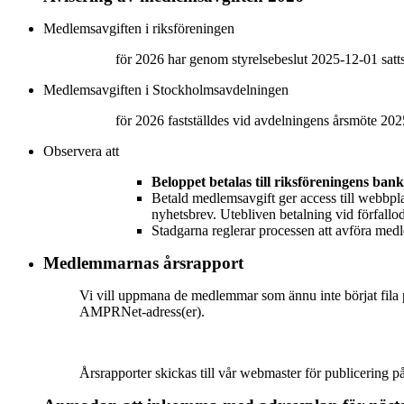
Medlemsavgiften i riksföreningen
för 2026 har genom styrelsebeslut 2025-12-01 satts
Medlemsavgiften i Stockholmsavdelningen
för 2026 fastställdes vid avdelningens årsmöte 2
Observera att
Beloppet betalas till riksföreningens ban
Betald medlemsavgift ger access till webbpl
nyhetsbrev. Utebliven betalning vid förfallod
Stadgarna reglerar processen att avföra med
Medlemmarnas årsrapport
Vi vill uppmana de medlemmar som ännu inte börjat fila p
AMPRNet-adress(er).
Årsrapporter skickas till vår webmaster för publicering p