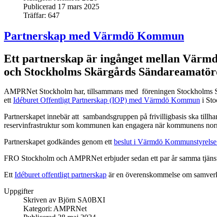
Publicerad 17 mars 2025
Träffar: 647
Partnerskap med Värmdö Kommun
Ett partnerskap är ingånget mellan Vä
och Stockholms Skärgårds Sändareamatör
AMPRNet Stockholm har, tillsammans med föreningen Stockholms S
ett
Idéburet Offentligt Partnerskap (IOP) med Värmdö Kommun
i Sto
Partnerskapet innebär att sambandsgruppen på frivilligbasis ska till
reservinfrastruktur som kommunen kan engagera när kommunens norma
Partnerskapet godkändes genom ett
beslut i Värmdö Kommunstyrelse
FRO Stockholm och AMPRNet erbjuder sedan ett par år samma tjänst
Ett
Idéburet offentligt partnerskap
är en överenskommelse om samverkan 
Uppgifter
Skriven av
Björn SA0BXI
Kategori:
AMPRNet