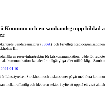
rmdö Kommun och en sambandsgrupp bilda
er.
kärgårds Sändareamatörer (
SSSA
) och Frivilliga Radioorganisationen
ckholms län.
handahålla en reservinfrastruktur för kriskommunikation, både för radio
la kommunikationskanaler är otillgängliga eller otillräckliga. Samb
 2024-04-10
 år Länsstyrelsen Stockholm och diskussioner pågår med flera komm
mellan offentlig och idéburen sektor i syfte att uppnå ett visst allmän