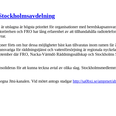
Stockholmsavdelning
 utslagna är högsta prioritet för organisationer med beredskapsansvar
diorörelsen och FRO har lång erfarenhet av att tillhandahålla radiotelef
rar.
ioner förts om hur dessa möjligheter bäst kan tillvaratas inom ramen fär
svariga för räddningstjänst och vattenförsörjning är regionala nyck
i september där FRO, Nacka-Värmdö Räddningssällskap och Stockholm
onsolideras för att kunna teckna avtal av olika slag. Stockholmsmedlem
egna Jitsi-kanalen. Vid mötet antogs stadgar
http://sa0bxi.se/amprnet/a