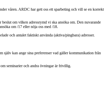
er våren. ARDC har gett oss ett sparbeting och vill se en korrekt
r beslut om vilken adressrymd vi ska ansöka om. Den nuvarande
, ansöka om /17 eller nöja oss med /18.
lade och antalet faktiskt använda (aktiva/pingbara) adresser.
m själv kan ange sina preferenser vad gäller kommunikation från
m seminarier och andra övningar är frivillig.