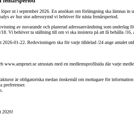
 femårsperiod
per ut i september 2026. En ansökan om förlängning ska lämnas in und
alys av hur stor adressrymd vi behöver för nästa femårsperiod.
visning av nuvarande och planerad adressanvändning som underlag fö
18. Vi behöver ta ställning till om vi ska insistera på att få behålla /16
2026-01-22. Redovisningen ska för varje tilldelad /24 ange antalet utde
web www.amprnet.se utrustats med en medlemsprofilsida där varje medle
kturor är obligatoriska medan önskemål om mottagare för information o
 preferenser.
n.
t 2026!