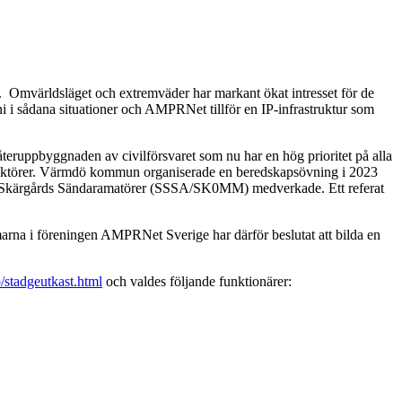
. Omvärldsläget och extremväder har markant ökat intresset för de
oni i sådana situationer och AMPRNet tillför en IP-infrastruktur som
 återuppbyggnaden av civilförsvaret som nu har en hög prioritet på alla
elaktörer. Värmdö kommun organiserade en beredskapsövning i 2023
s Skärgårds Sändaramatörer (SSSA/SK0MM) medverkade. Ett referat
marna i föreningen AMPRNet Sverige har därför beslutat att bilda en
b/stadgeutkast.html
och valdes följande funktionärer: