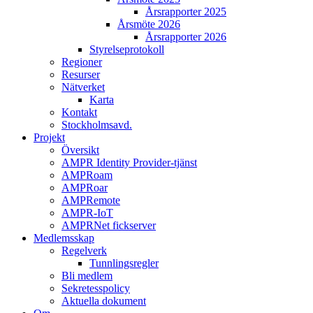
Årsrapporter 2025
Årsmöte 2026
Årsrapporter 2026
Styrelseprotokoll
Regioner
Resurser
Nätverket
Karta
Kontakt
Stockholmsavd.
Projekt
Översikt
AMPR Identity Provider-tjänst
AMPRoam
AMPRoar
AMPRemote
AMPR-IoT
AMPRNet fickserver
Medlemsskap
Regelverk
Tunnlingsregler
Bli medlem
Sekretesspolicy
Aktuella dokument