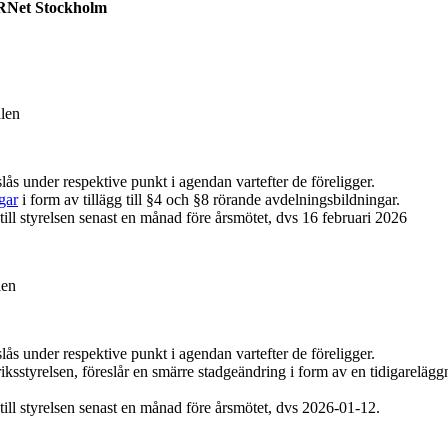
PRNet Stockholm
alen
lås under respektive punkt i agendan vartefter de föreligger.
gar
i form av tillägg till §4 och §8 rörande avdelningsbildningar.
ill styrelsen senast en månad före årsmötet, dvs 16 februari 2026
len
lås under respektive punkt i agendan vartefter de föreligger.
 riksstyrelsen, föreslår en smärre stadgeändring i form av en tidigarelä
ill styrelsen senast en månad före årsmötet, dvs 2026-01-12.