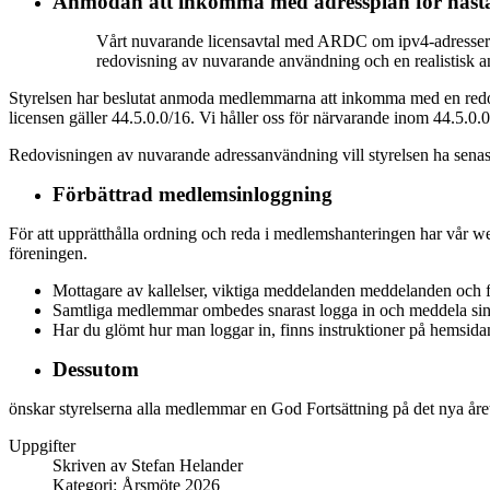
Anmodan att inkomma med adressplan för nästa
Vårt nuvarande licensavtal med ARDC om ipv4-adresser lö
redovisning av nuvarande användning och en realistisk an
Styrelsen har beslutat anmoda medlemmarna att inkomma med en redo
licensen gäller 44.5.0.0/16. Vi håller oss för närvarande inom 44.5.0.0/
Redovisningen av nuvarande adressanvändning vill styrelsen ha senast 
Förbättrad medlemsinloggning
För att upprätthålla ordning och reda i medlemshanteringen har vår 
föreningen.
Mottagare av kallelser, viktiga meddelanden meddelanden och fa
Samtliga medlemmar ombedes snarast logga in och meddela sina
Har du glömt hur man loggar in, finns instruktioner på hemsida
Dessutom
önskar styrelserna alla medlemmar en God Fortsättning på det nya åre
Uppgifter
Skriven av
Stefan Helander
Kategori:
Årsmöte 2026