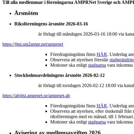
Till alla medlemmar i föreningarna AMPRNet Sverige och AM
Årsmöten
Riksföreningens årsmöte 2026-03-16
är förlagt till måndagen 2026-03-16 18:00 via kan
https://jitsi.sm2ampr.net/amprnet
Föredragningslista finns
HÄR
. Underlag ans
Observera att styrelsen föreslår
stadgeändrin
Motioner ska enligt
stadgarna
vara inkomna t
Stockholmsavdelningens årsmöte 2026-02-12
är förlagt till torsdagen 2026-02-12 18:00 via kana
https://abjitsi.amprnet.se/amprnet-ab
Föredragningslista finns
HÄR
. Underlag ans
Observera att styrelsen, efter önskemål från
riksföreningen med en månad, till 1 februari.
Motioner ska enligt
stadgarna
vara inkomna t
Avisering av medlemsavgiften 2026