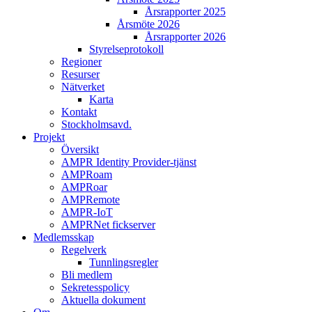
Årsrapporter 2025
Årsmöte 2026
Årsrapporter 2026
Styrelseprotokoll
Regioner
Resurser
Nätverket
Karta
Kontakt
Stockholmsavd.
Projekt
Översikt
AMPR Identity Provider-tjänst
AMPRoam
AMPRoar
AMPRemote
AMPR-IoT
AMPRNet fickserver
Medlemsskap
Regelverk
Tunnlingsregler
Bli medlem
Sekretesspolicy
Aktuella dokument