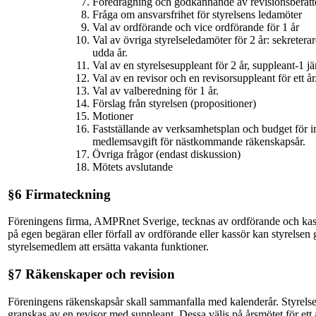
Föredragning och godkännande av revisionsberätt
Fråga om ansvarsfrihet för styrelsens ledamöter
Val av ordförande och vice ordförande för 1 år
Val av övriga styrelseledamöter för 2 år: sekretera
udda år.
Val av en styrelsesuppleant för 2 år, suppleant-1 
Val av en revisor och en revisorsuppleant för ett år
Val av valberedning för 1 år.
Förslag från styrelsen (propositioner)
Motioner
Fastställande av verksamhetsplan och budget för
medlemsavgift för nästkommande räkenskapsår.
Övriga frågor (endast diskussion)
Mötets avslutande
§6 Firmateckning
Föreningens firma, AMPRnet Sverige, tecknas av ordförande och kassö
på egen begäran eller förfall av ordförande eller kassör kan styrelse
styrelsemedlem att ersätta vakanta funktioner.
§7 Räkenskaper och revision
Föreningens räkenskapsår skall sammanfalla med kalenderår. Styrelse
granskas av en revisor med suppleant. Dessa väljs på årsmötet för ett 