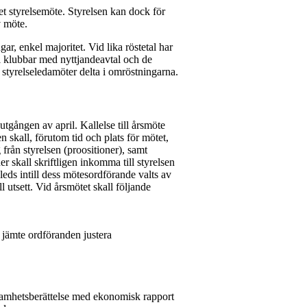
pet styrelsemöte. Styrelsen kan dock för
v möte.
ar, enkel majoritet. Vid lika röstetal har
ill klubbar med nyttjandeavtal och de
styrelseledamöter delta i omröstningarna.
tgången av april. Kallelse till årsmöte
 skall, förutom tid och plats för mötet,
från styrelsen (proositioner), samt
 skall skriftligen inkomma till styrelsen
ds intill dess mötesordförande valts av
ll utsett. Vid årsmötet skall följande
tt jämte ordföranden justera
amhetsberättelse med ekonomisk rapport