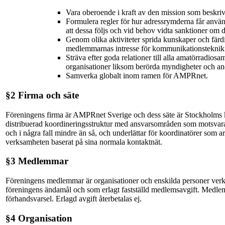
Vara oberoende i kraft av den mission som beskriv
Formulera regler för hur adressrymderna får anvä
att dessa följs och vid behov vidta sanktioner om de
Genom olika aktiviteter sprida kunskaper och färd
medlemmarnas intresse för kommunikationsteknik 
Sträva efter goda relationer till alla amatörradiosa
organisationer liksom berörda myndigheter och and
Samverka globalt inom ramen för AMPRnet.
§2 Firma och säte
Föreningens firma är AMPRnet Sverige och dess säte är Stockholms 
distribuerad koordineringsstruktur med ansvarsområden som motsvar
och i några fall mindre än så, och underlättar för koordinatörer som arb
verksamheten baserat på sina normala kontaktnät.
§3 Medlemmar
Föreningens medlemmar är organisationer och enskilda personer verk
föreningens ändamål och som erlagt fastställd medlemsavgift. Medlem
förhandsvarsel. Erlagd avgift återbetalas ej.
§4 Organisation