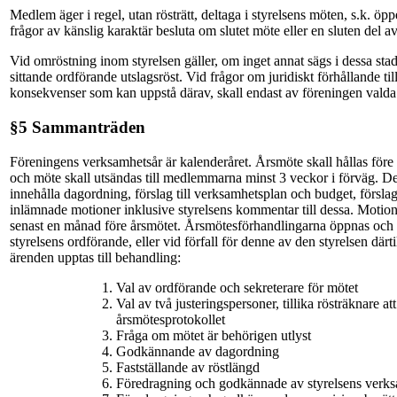
Medlem äger i regel, utan rösträtt, deltaga i styrelsens möten, s.k. öp
frågor av känslig karaktär besluta om slutet möte eller en sluten del a
Vid omröstning inom styrelsen gäller, om inget annat sägs i dessa stadg
sittande ordförande utslagsröst. Vid frågor om juridiskt förhållande t
konsekvenser som kan uppstå därav, skall endast av föreningen valda 
§5 Sammanträden
Föreningens verksamhetsår är kalenderåret. Årsmöte skall hållas före u
och möte skall utsändas till medlemmarna minst 3 veckor i förväg. Den
innehålla dagordning, förslag till verksamhetsplan och budget, förslag 
inlämnade motioner inklusive styrelsens kommentar till dessa. Motioner
senast en månad före årsmötet. Årsmötesförhandlingarna öppnas och le
styrelsens ordförande, eller vid förfall för denne av den styrelsen därti
ärenden upptas till behandling:
Val av ordförande och sekreterare för mötet
Val av två justeringspersoner, tillika rösträknare a
årsmötesprotokollet
Fråga om mötet är behörigen utlyst
Godkännande av dagordning
Fastställande av röstlängd
Föredragning och godkännade av styrelsens verks