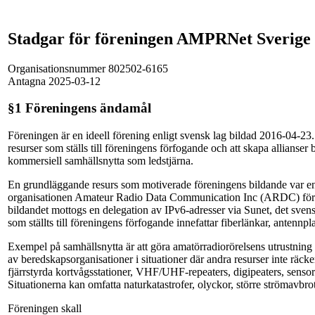
Stadgar för föreningen AMPRNet Sverige
Organisationsnummer 802502-6165
Antagna 2025-03-12
§1 Föreningens ändamål
Föreningen är en ideell förening enligt svensk lag bildad 2016-04-23.
resurser som ställs till föreningens förfogande och att skapa allianser
kommersiell samhällsnytta som ledstjärna.
En grundläggande resurs som motiverade föreningens bildande var en
organisationen Amateur Radio Data Communication Inc (ARDC) för a
bildandet mottogs en delegation av IPv6-adresser via Sunet, det svens
som ställts till föreningens förfogande innefattar fiberlänkar, antennpla
Exempel på samhällsnytta är att göra amatörradiorörelsens utrustning
av beredskapsorganisationer i situationer där andra resurser inte räcke
fjärrstyrda kortvågsstationer, VHF/UHF-repeaters, digipeaters, sensor
Situationerna kan omfatta naturkatastrofer, olyckor, större strömavbr
Föreningen skall