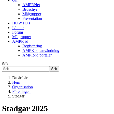
Om
AMPRNet
Broschyr
Målgrupper
Presentation
HOWTO's
Länkar
Forum
Målgrupper
AMPR-id
Registrering
AMPR-id, användning
AMPR-id portalen
Sök
Sök
Du är här:
Hem
Organisation
Föreningen
Stadgar
Stadgar 2025