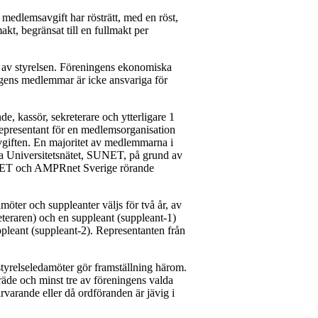
medlemsavgift har rösträtt, med en röst,
kt, begränsat till en fullmakt per
 av styrelsen. Föreningens ekonomiska
ngens medlemmar är icke ansvariga för
e, kassör, sekreterare och ytterligare 1
representant för en medlemsorganisation
vgiften. En majoritet av medlemmarna i
ska Universitetsnätet, SUNET, på grund av
NET och AMPRnet Sverige rörande
möter och suppleanter väljs för två år, av
reteraren) och en suppleant (suppleant-1)
pleant (suppleant-2). Representanten från
styrelseledamöter gör framställning härom.
träde och minst tre av föreningens valda
rvarande eller då ordföranden är jävig i