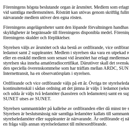
Föreningens högsta beslutande organ är årsmötet. Medlem som erlagt 
vid samtliga medlemsmöten. Rösträtt kan utövas genom skriftlig fullma
närvarande medlem utöver den egna rösten.
Föreningens angelägenheter samt den löpande förvaltningen handhas
skyldigheter är begränsade till föreningens disponibla medel. Föreni
föreningens skulder och förpliktelser.
Styrelsen väljs av årsmötet och ska bestå av ordförande, vice ordförand
ledamot samt 2 suppleanter. Medlem i styrelsen ska vara en utpekad 
eller en enskild medlem som senast vid årsmötet har erlagt medlemsa
styrelsen ska inneha amatörradiocertifikat. Därutöver skall det sven
den speciella överenskommelse som har träffats mellan ARDC, SU
Internettransit, ha en observatörsplats i styrelsen.
Ordförande och vice ordförande väljs på ett år. Övriga tre styrelseleda
kontinuitetsskäl i sådan ordning att det jämna år väljs 1 ledamot (sek
och udda år väljs två ledamöter (kassören och ledamoten) samt en sup
SUNET utses av SUNET.
Styrelsen sammanträder på kallelse av ordföranden eller då minst tre 
Styrelsen är beslutsmässig när samtliga ledamöter kallats till samman
styrelseledamöter eller suppleanter är närvarande. Är ordförande ej nä
en fråga väljs annan styrelseledamot till mötesordförande.