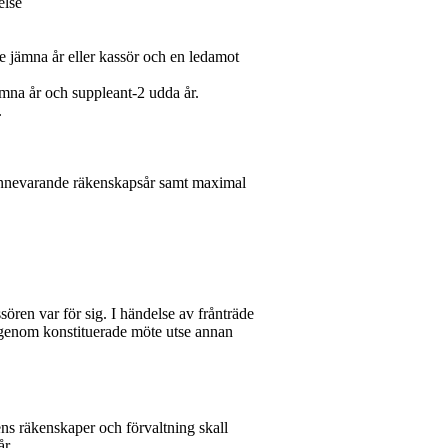
else
re jämna år eller kassör och en ledamot
jämna år och suppleant-2 udda år.
.
 innevarande räkenskapsår samt maximal
ren var för sig. I händelse av frånträde
n genom konstituerade möte utse annan
ns räkenskaper och förvaltning skall
år.