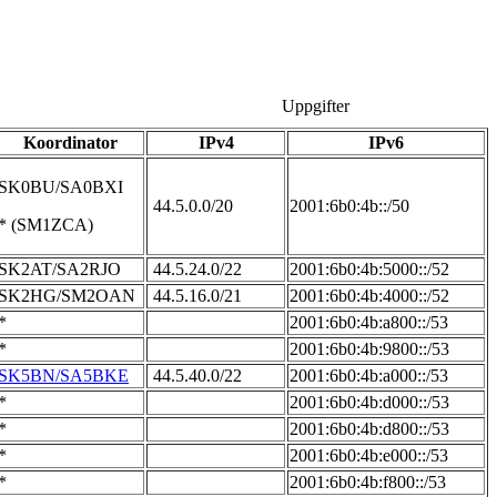
Uppgifter
Koordinator
IPv4
IPv6
SK0BU/SA0BXI
44.5.0.0/20
2001:6b0:4b::/50
* (SM1ZCA)
SK2AT/SA2RJO
44.5.24.0/22
2001:6b0:4b:5000::/52
SK2HG/SM2OAN
44.5.16.0/21
2001:6b0:4b:4000::/52
*
2001:6b0:4b:a800::/53
*
2001:6b0:4b:9800::/53
SK5BN/SA5BKE
44.5.40.0/22
2001:6b0:4b:a000::/53
*
2001:6b0:4b:d000::/53
*
2001:6b0:4b:d800::/53
*
2001:6b0:4b:e000::/53
*
2001:6b0:4b:f800::/53