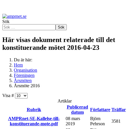
Sök
Sök
Här visas dokument relaterade till det
konstituerande mötet 2016-04-23
Du är här:
Hem
Organisation
Föreningen
Årsmöten
Årsmöte 2016
Visa #
Artiklar
Publicerad
Rubrik
Författare
Träffar
datum
AMPRnet-SE-Kallelse-till-
08 mars
Björn
3581
konstituerande-mote.pdf
2019
Pehrson