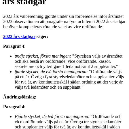
års stadgar
2023 års valberedning gjorde under sin förberedelse inför årsmötet
2023 observationen att paragraferna fyra och fem i 2022 års stadgar
behöver kompletteras rörande valet av vice ordförande.
2022 års stadgar
säger:
Paragraf 4:
tredje stycket, första meningen:
"Styrelsen väljs av årsmötet
och ska bestå av ordförande, vice ordförande, kassör,
sekreterare och ytterligare 1 ledamot samt 2 suppleanter."
fjärde stycket, de två första meningarna:
"Ordförande väljs
på ett år. Övriga fyra styrelseledamöter och suppleanter väljs
för två år, av kontinuitetsskäl i sådan ordning att det varje år
väljs två ledamöter och en suppleant."
Ändringsförslag:
Paragraf 4:
Fjärde stycket, de två första meningarna:
"Ordförande och
vice ordförande väljs på ett år. Övriga tre styrelseledamöter
och suppleanter väljs för två år, av kontinuitetsskäl i sådan