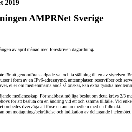
et 2019
öreningen AMPRNet Sverige
tgången av april månad med föreskriven dagordning.
öte för att genomföra stadgade val och ta ställning till en av styrelsen 
er i form av en IPv6-adressrymd, antennplatser, reservfiber och server-
kräver, eller om medlemmarna ändå så önskar, kan extra fysiska medle
ödjande medlemsskap. För snabbast möjliga beslut om detta krävs 2/3 m
hövs för att besluta om en ändring vid ett och samma tillfälle. Vid enkel
tet ombedes överväga att förse en annan medlem med en fullmakt.
ran om mottagningsbekräftelse och indikation av deltagande i telemötet.