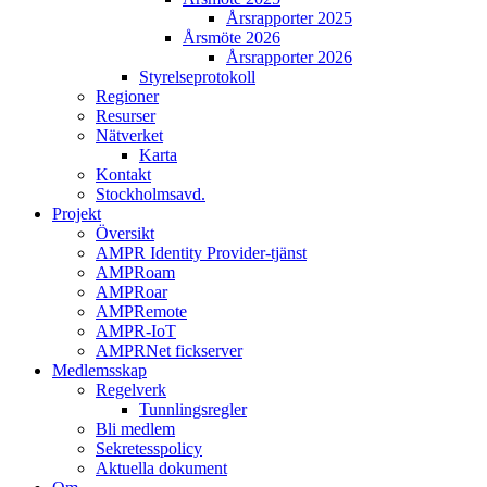
Årsrapporter 2025
Årsmöte 2026
Årsrapporter 2026
Styrelseprotokoll
Regioner
Resurser
Nätverket
Karta
Kontakt
Stockholmsavd.
Projekt
Översikt
AMPR Identity Provider-tjänst
AMPRoam
AMPRoar
AMPRemote
AMPR-IoT
AMPRNet fickserver
Medlemsskap
Regelverk
Tunnlingsregler
Bli medlem
Sekretesspolicy
Aktuella dokument