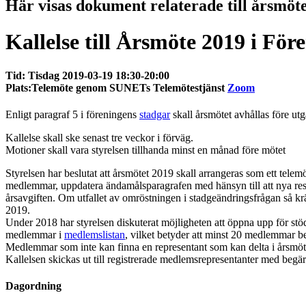
Här visas dokument relaterade till årsmöt
Kallelse till Årsmöte 2019 i F
Tid:
Tisdag 2019-03-19 18:30-20:00
Plats:
Telemöte genom SUNETs Telemötestjänst
Zoom
Enligt paragraf 5 i föreningens
stadgar
skall årsmötet avhållas före u
Kallelse skall ske senast tre veckor i förväg.
Motioner skall vara styrelsen tillhanda minst en månad före mötet
Styrelsen har beslutat att årsmötet 2019 skall arrangeras som ett telem
medlemmar, uppdatera ändamålsparagrafen med hänsyn till att nya resurs
årsavgiften. Om utfallet av omröstningen i stadgeändringsfrågan så 
2019.
Under 2018 har styrelsen diskuterat möjligheten att öppna upp för st
medlemmar i
medlemslistan
, vilket betyder att minst 20 medlemmar be
Medlemmar som inte kan finna en representant som kan delta i årsmö
Kallelsen skickas ut till registrerade medlemsrepresentanter med begä
Dagordning