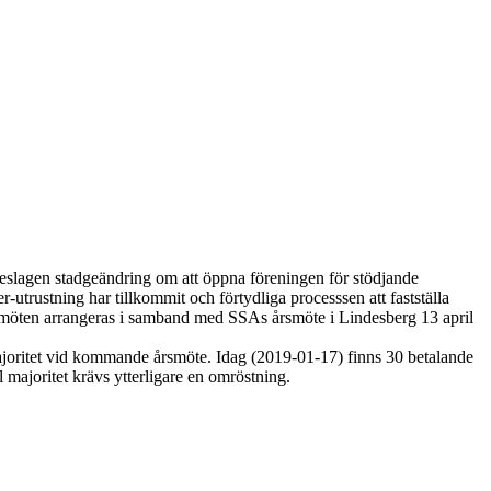
föreslagen stadgeändring om att öppna föreningen för stödjande
utrustning har tillkommit och förtydliga processsen att fastställa
msmöten arrangeras i samband med SSAs årsmöte i Lindesberg 13 april
ajoritet vid kommande årsmöte. Idag (2019-01-17) finns 30 betalande
 majoritet krävs ytterligare en omröstning.