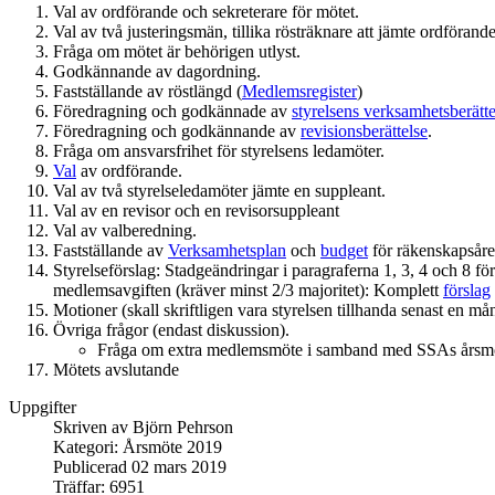
Val av ordförande och sekreterare för mötet.
Val av två justeringsmän, tillika rösträknare att jämte ordförand
Fråga om mötet är behörigen utlyst.
Godkännande av dagordning.
Fastställande av röstlängd (
Medlemsregister
)
Föredragning och godkännade av
styrelsens verksamhetsberätte
Föredragning och godkännande av
revisionsberättelse
.
Fråga om ansvarsfrihet för styrelsens ledamöter.
Val
av ordförande.
Val av två styrelseledamöter jämte en suppleant.
Val av en revisor och en revisorsuppleant
Val av valberedning.
Fastställande av
Verksamhetsplan
och
budget
för räkenskapsår
Styrelseförslag: Stadgeändringar i paragraferna 1, 3, 4 och 8 fö
medlemsavgiften (kräver minst 2/3 majoritet): Komplett
förslag
Motioner (skall skriftligen vara styrelsen tillhanda senast en må
Övriga frågor (endast diskussion).
Fråga om extra medlemsmöte i samband med SSAs årsmöt
Mötets avslutande
Uppgifter
Skriven av
Björn Pehrson
Kategori:
Årsmöte 2019
Publicerad 02 mars 2019
Träffar: 6951