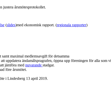
en justera årsmötesprotokollet.
lse
(
slides
)med ekonomisk rapport. (
regionala rapporter
)
et samt maximal medlemsavgift för detsamma
r att uppdatera ändamålspragrafen, öppna upp föreningen för alla som vil
att jämföra med
nuvarande
stadgar.
nad före årsmötet.
e i Lindesberg 13 april 2019.