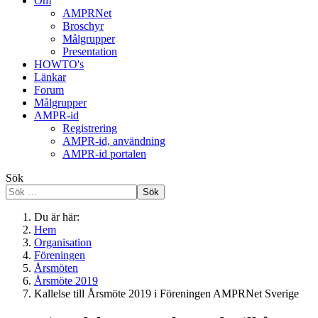
Om
AMPRNet
Broschyr
Målgrupper
Presentation
HOWTO's
Länkar
Forum
Målgrupper
AMPR-id
Registrering
AMPR-id, användning
AMPR-id portalen
Sök
Sök
Du är här:
Hem
Organisation
Föreningen
Årsmöten
Årsmöte 2019
Kallelse till Årsmöte 2019 i Föreningen AMPRNet Sverige