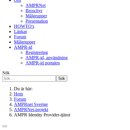
Om
AMPRNet
Broschyr
Målgrupper
Presentation
HOWTO's
Länkar
Forum
Målgrupper
AMPR-id
Registrering
AMPR-id, användning
AMPR-id portalen
Sök
Sök
Du är här:
Hem
Forum
AMPRnet Sverige
AMPRNet-projekt
AMPR Identity Provider-tjänst