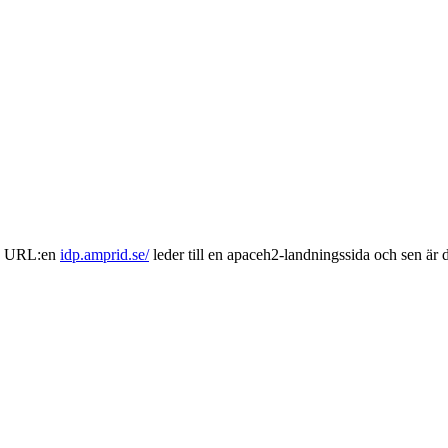
et. URL:en
idp.amprid.se/
leder till en apaceh2-landningssida och sen är 