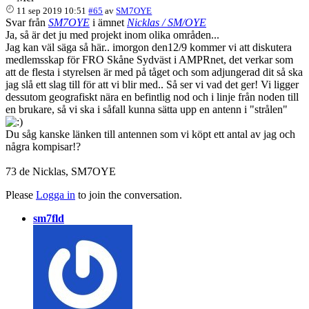
11 sep 2019 10:51
#65
av
SM7OYE
Svar från
SM7OYE
i ämnet
Nicklas / SM/OYE
Ja, så är det ju med projekt inom olika områden...
Jag kan väl säga så här.. imorgon den12/9 kommer vi att diskutera
medlemsskap för FRO Skåne Sydväst i AMPRnet, det verkar som
att de flesta i styrelsen är med på tåget och som adjungerad dit så ska
jag slå ett slag till för att vi blir med.. Så ser vi vad det ger! Vi ligger
dessutom geografiskt nära en befintlig nod och i linje från noden till
en brukare, så vi ska i såfall kunna sätta upp en antenn i "strålen"
Du såg kanske länken till antennen som vi köpt ett antal av jag och
några kompisar!?
73 de Nicklas, SM7OYE
Please
Logga in
to join the conversation.
sm7fld