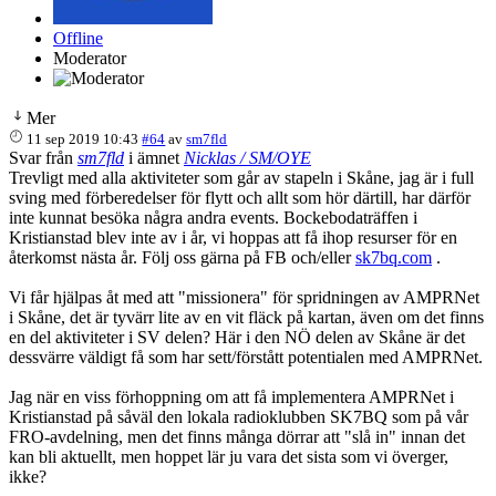
Offline
Moderator
Mer
11 sep 2019 10:43
#64
av
sm7fld
Svar från
sm7fld
i ämnet
Nicklas / SM/OYE
Trevligt med alla aktiviteter som går av stapeln i Skåne, jag är i full
sving med förberedelser för flytt och allt som hör därtill, har därför
inte kunnat besöka några andra events. Bockebodaträffen i
Kristianstad blev inte av i år, vi hoppas att få ihop resurser för en
återkomst nästa år. Följ oss gärna på FB och/eller
sk7bq.com
.
Vi får hjälpas åt med att "missionera" för spridningen av AMPRNet
i Skåne, det är tyvärr lite av en vit fläck på kartan, även om det finns
en del aktiviteter i SV delen? Här i den NÖ delen av Skåne är det
dessvärre väldigt få som har sett/förstått potentialen med AMPRNet.
Jag när en viss förhoppning om att få implementera AMPRNet i
Kristianstad på såväl den lokala radioklubben SK7BQ som på vår
FRO-avdelning, men det finns många dörrar att "slå in" innan det
kan bli aktuellt, men hoppet lär ju vara det sista som vi överger,
ikke?