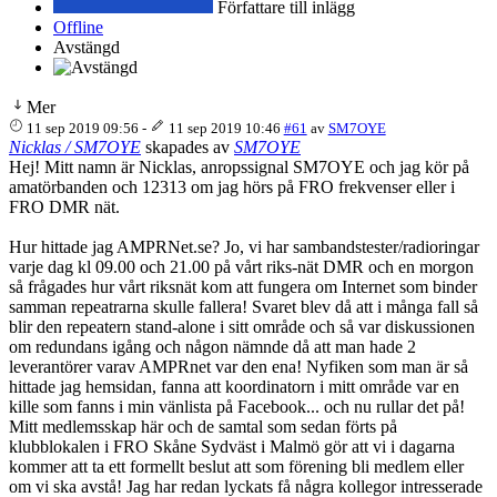
Författare till inlägg
Offline
Avstängd
Mer
11 sep 2019 09:56
-
11 sep 2019 10:46
#61
av
SM7OYE
Nicklas / SM7OYE
skapades av
SM7OYE
Hej! Mitt namn är Nicklas, anropssignal SM7OYE och jag kör på
amatörbanden och 12313 om jag hörs på FRO frekvenser eller i
FRO DMR nät.
Hur hittade jag AMPRNet.se? Jo, vi har sambandstester/radioringar
varje dag kl 09.00 och 21.00 på vårt riks-nät DMR och en morgon
så frågades hur vårt riksnät kom att fungera om Internet som binder
samman repeatrarna skulle fallera! Svaret blev då att i många fall så
blir den repeatern stand-alone i sitt område och så var diskussionen
om redundans igång och någon nämnde då att man hade 2
leverantörer varav AMPRnet var den ena! Nyfiken som man är så
hittade jag hemsidan, fanna att koordinatorn i mitt område var en
kille som fanns i min vänlista på Facebook... och nu rullar det på!
Mitt medlemsskap här och de samtal som sedan förts på
klubblokalen i FRO Skåne Sydväst i Malmö gör att vi i dagarna
kommer att ta ett formellt beslut att som förening bli medlem eller
om vi ska avstå! Jag har redan lyckats få några kollegor intresserade