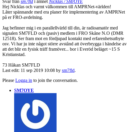
Svar från
sm7fld
i ämnet
Nicklas / SM/OYE
Hej Nicklas och varmt välkommen till AMPRNet-världen!
Låter spännande med era planer för implementering av AMPRNet
på er FRO-avdelning.
Jag befinner mig i en parallellvärld till din, är radioamatör med
signalen SM7FLD och (pasiv) medlem i FRO Skåne N.O (DMR
12518). Ser fram mot en fördjupad kontakt med erfarenhetsutbyte
osv. Vi har ju inte något större avstånd att överbrygga i händelse av
att det blir en fysisk träff framöver... bor i Everöd beläget ~15 S
Kristianstad.
73 Håkan SM7FLD
Last edit: 11 sep 2019 10:08 by
sm7fld
.
Please
Logga in
to join the conversation.
SM7OYE