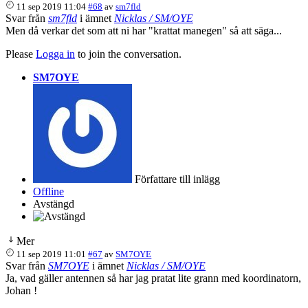
11 sep 2019 11:04
#68
av
sm7fld
Svar från
sm7fld
i ämnet
Nicklas / SM/OYE
Men då verkar det som att ni har "krattat manegen" så att säga...
Please
Logga in
to join the conversation.
SM7OYE
Författare till inlägg
Offline
Avstängd
Mer
11 sep 2019 11:01
#67
av
SM7OYE
Svar från
SM7OYE
i ämnet
Nicklas / SM/OYE
Ja, vad gäller antennen så har jag pratat lite grann med koordinatorn,
Johan !