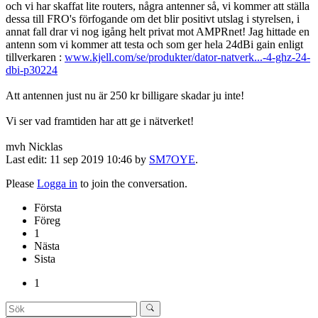
och vi har skaffat lite routers, några antenner så, vi kommer att ställa
dessa till FRO's förfogande om det blir positivt utslag i styrelsen, i
annat fall drar vi nog igång helt privat mot AMPRnet! Jag hittade en
antenn som vi kommer att testa och som ger hela 24dBi gain enligt
tillverkaren :
www.kjell.com/se/produkter/dator-natverk...-4-ghz-24-
dbi-p30224
Att antennen just nu är 250 kr billigare skadar ju inte!
Vi ser vad framtiden har att ge i nätverket!
mvh Nicklas
Last edit: 11 sep 2019 10:46 by
SM7OYE
.
Please
Logga in
to join the conversation.
Första
Föreg
1
Nästa
Sista
1