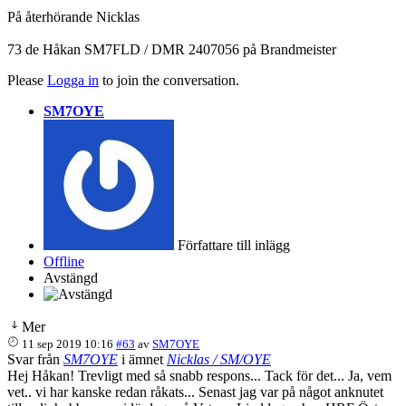
På återhörande Nicklas
73 de Håkan SM7FLD / DMR 2407056 på Brandmeister
Please
Logga in
to join the conversation.
SM7OYE
Författare till inlägg
Offline
Avstängd
Mer
11 sep 2019 10:16
#63
av
SM7OYE
Svar från
SM7OYE
i ämnet
Nicklas / SM/OYE
Hej Håkan! Trevligt med så snabb respons... Tack för det... Ja, vem
vet.. vi har kanske redan råkats... Senast jag var på något anknutet