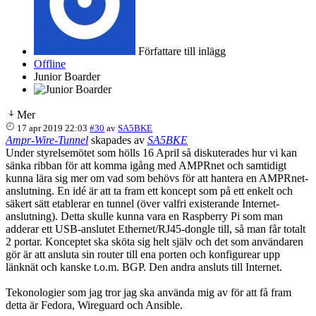
Författare till inlägg
Offline
Junior Boarder
Mer
17 apr 2019 22:03
#30
av
SA5BKE
Ampr-Wire-Tunnel
skapades av
SA5BKE
Under styrelsemötet som hölls 16 April så diskuterades hur vi kan
sänka ribban för att komma igång med AMPRnet och samtidigt
kunna lära sig mer om vad som behövs för att hantera en AMPRnet-
anslutning. En idé är att ta fram ett koncept som på ett enkelt och
säkert sätt etablerar en tunnel (över valfri existerande Internet-
anslutning). Detta skulle kunna vara en Raspberry Pi som man
adderar ett USB-anslutet Ethernet/RJ45-dongle till, så man får totalt
2 portar. Konceptet ska sköta sig helt själv och det som användaren
gör är att ansluta sin router till ena porten och konfigurear upp
länknät och kanske t.o.m. BGP. Den andra ansluts till Internet.
Tekonologier som jag tror jag ska använda mig av för att få fram
detta är Fedora, Wireguard och Ansible.