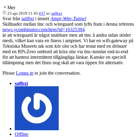
Mer
23 apr 2019 11:45
#37
av
sa0bxi
Svar från
sa0bxi
i ämnet
Ampr-Wire-Tunnel
Skillnader mellan tinc och wireguard som lyfts fram i denna referens
news.ycombinator.com/item?id=16325394
är att wireguard är något snabbare men att tinc å andra sidan stöder
mesh, vilket kan vara en finess i amprnet. Vi har en wifi-gateway på
Tekniska Museets tak som kör olsr och har testat med en drönare
med en RPi-Zero ombord att köra olsr via tinc-tunnlar end-to-end
för att hantera intermittent tillgängliga länkar. Kanske en speciell
tillämpning men det finns nog skäl att vara öppen för alternativ.
Please
Logga in
to join the conversation.
sa0bxi
Offline