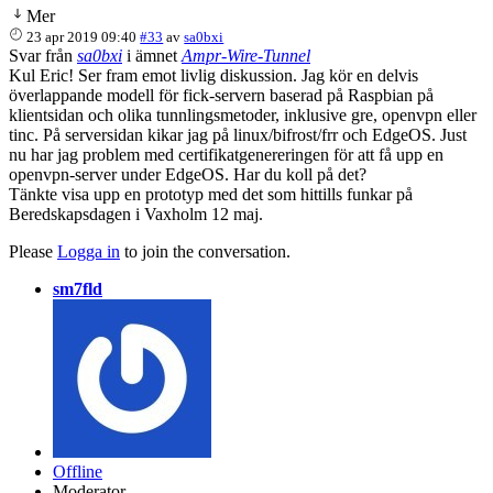
Mer
23 apr 2019 09:40
#33
av
sa0bxi
Svar från
sa0bxi
i ämnet
Ampr-Wire-Tunnel
Kul Eric! Ser fram emot livlig diskussion. Jag kör en delvis
överlappande modell för fick-servern baserad på Raspbian på
klientsidan och olika tunnlingsmetoder, inklusive gre, openvpn eller
tinc. På serversidan kikar jag på linux/bifrost/frr och EdgeOS. Just
nu har jag problem med certifikatgenereringen för att få upp en
openvpn-server under EdgeOS. Har du koll på det?
Tänkte visa upp en prototyp med det som hittills funkar på
Beredskapsdagen i Vaxholm 12 maj.
Please
Logga in
to join the conversation.
sm7fld
Offline
Moderator