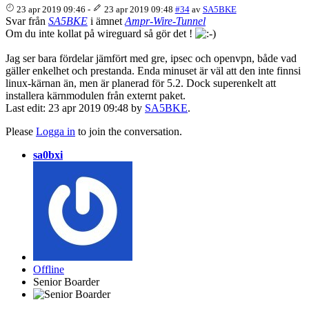
23 apr 2019 09:46
-
23 apr 2019 09:48
#34
av
SA5BKE
Svar från
SA5BKE
i ämnet
Ampr-Wire-Tunnel
Om du inte kollat på wireguard så gör det !
Jag ser bara fördelar jämfört med gre, ipsec och openvpn, både vad
gäller enkelhet och prestanda. Enda minuset är väl att den inte finnsi
linux-kärnan än, men är planerad för 5.2. Dock superenkelt att
installera kärnmodulen från externt paket.
Last edit: 23 apr 2019 09:48 by
SA5BKE
.
Please
Logga in
to join the conversation.
sa0bxi
Offline
Senior Boarder