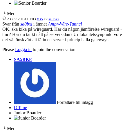
Mer
23 apr 2019 10:03
#35
av
sa0bxi
Svar från
sa0bxi
i ämnet
Ampr-Wire-Tunnel
OK, ska kika på wireguard. Har du någon jämförelse wireguard -
tinc? Har du tänkt nått på serversidan? Ur lokalitetssynpunkt vore
det väl önskvärt att få in en server i princip i alla gateways.
Please
Logga in
to join the conversation.
SA5BKE
Författare till inlägg
Offline
Junior Boarder
Mer