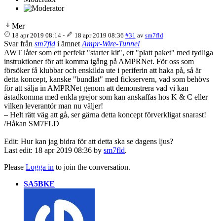
Mer
18 apr 2019 08:14
-
18 apr 2019 08:36
#31
av
sm7fld
Svar från
sm7fld
i ämnet
Ampr-Wire-Tunnel
AWT låter som ett perfekt "starter kit", ett "platt paket" med tydliga
instruktioner för att komma igång på AMPRNet. För oss som
försöker få klubbar och enskilda ute i periferin att haka på, så är
detta koncept, kanske "bundlat" med fickservern, vad som behövs
för att sälja in AMPRNet genom att demonstrera vad vi kan
åstadkomma med enkla grejor som kan anskaffas hos K & C eller
vilken leverantör man nu väljer!
– Helt rätt väg att gå, ser gärna detta koncept förverkligat snarast!
/Håkan SM7FLD
Edit: Hur kan jag bidra för att detta ska se dagens ljus?
Last edit: 18 apr 2019 08:36 by
sm7fld
.
Please
Logga in
to join the conversation.
SA5BKE